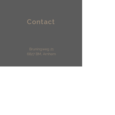
Contact
Bruningweg 21
6827 BM, Arnhem
info@lokaalvastgoedbeheer.nl
085 064 5988