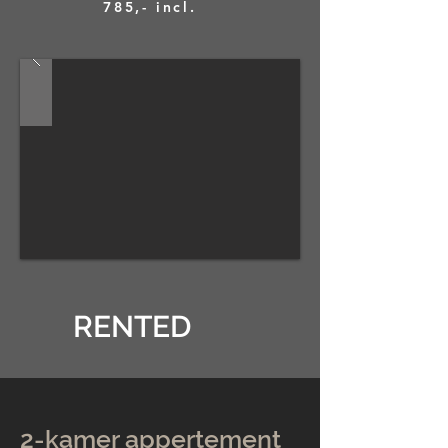
785,- incl.
RENTED
2-kamer appertement