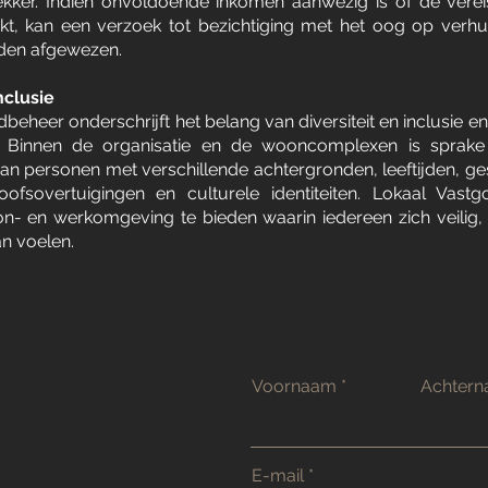
ekker. Indien onvoldoende inkomen aanwezig is of de verei
kt, kan een verzoek tot bezichtiging met het oog op verh
den afgewezen.
nclusie
eheer onderschrijft het belang van diversiteit en inclusie en 
af. Binnen de organisatie en de wooncomplexen is sprak
an personen met verschillende achtergronden, leeftijden, ge
eloofsovertuigingen en culturele identiteiten. Lokaal Vast
n- en werkomgeving te bieden waarin iedereen zich veilig,
an voelen.
Voornaam
Achter
E-mail