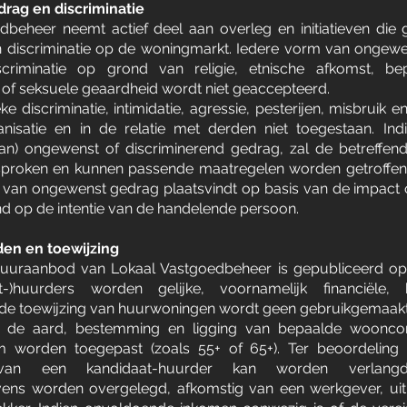
rag en discriminatie
beheer neemt actief deel aan overleg en initiatieven die g
discriminatie op de woningmarkt. Iedere vorm van ongew
criminatie op grond van religie, etnische afkomst, bep
t of seksuele geaardheid wordt niet geaccepteerd.
ke discriminatie, intimidatie, agressie, pesterijen, misbruik e
nisatie en in de relatie met derden niet toegestaan. Ind
n) ongewenst of discriminerend gedrag, zal de betreffen
roken en kunnen passende maatregelen worden getroffen. 
 van ongewenst gedrag plaatsvindt op basis van de impact 
tend op de intentie van de handelende persoon.
en en toewijzing
huuraanbod van Lokaal Vastgoedbeheer is gepubliceerd op
at-)huurders worden gelijke, voornamelijk financiële,
 de toewijzing van huurwoningen wordt geen gebruikgemaakt 
an de aard, bestemming en ligging van bepaalde woonc
rium worden toegepast (zoals 55+ of 65+). Ter beoordeling 
 van een kandidaat-huurder kan worden verlangd
ns worden overgelegd, afkomstig van een werkgever, uitke