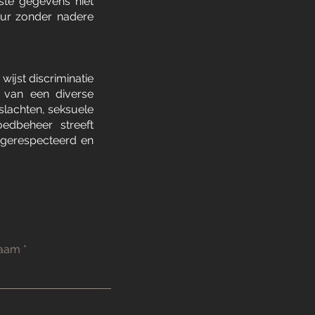
ste gegevens niet
uur zonder nadere
wijst discriminatie
e van een diverse
slachten, seksuele
goedbeheer streeft
 gerespecteerd en
naam