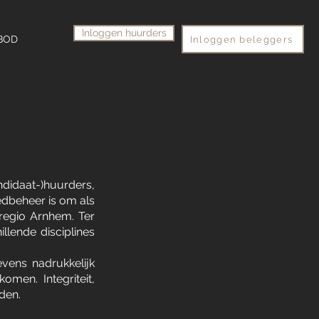
Inloggen huurders
BOD
Inloggen beleggers
ndidaat-)huurders,
edbeheer is om als
regio Arnhem. Ter
llende disciplines
vens nadrukkelijk
men. Integriteit,
den.