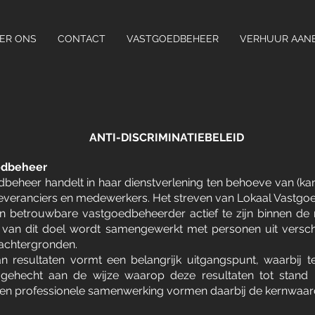
ER ONS
CONTACT
VASTGOEDBEHEER
VERHUUR AAN
ANTI-DISCRIMINATIEBELEID
edbeheer
beheer handelt in haar dienstverlening ten behoeve van (ka
leveranciers en medewerkers. Het streven van Lokaal Vastgo
en betrouwbare vastgoedbeheerder actief te zijn binnen de 
g van dit doel wordt samengewerkt met personen uit verschi
 achtergronden.
n resultaten vormt een belangrijk uitgangspunt, waarbij te
ehecht aan de wijze waarop deze resultaten tot stand ko
 en professionele samenwerking vormen daarbij de kernwaar