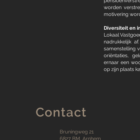
pensioenverstr
worden verstre
motivering wor
Diversiteit en i
Lokaal Vastgoedb
nadrukkelijk 
samenstelling v
oriëntaties, g
ernaar een woo
op zijn plaats k
Contact
Bruningweg 21
6827 BM, Arnhem