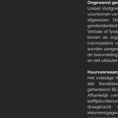
Ongewenst ged
Lokaal Vastgoed
voorkomen van 
afgewezen. Dis
genderidentitei
Verbale of fysie
binnen de orga
(vermoedens va
worden aangesp
de beoordeling
en niet uitslui
Huurvoorwaard
Het volledige 
alle (kandida
gehanteerd. Bij
Afhankelijk v
leeftijdscrite
draagkracht
inkomensgegeve