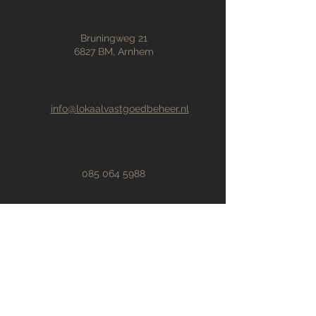
Bruningweg 21
6827 BM, Arnhem
info@lokaalvastgoedbeheer.nl
085 064 5988
Voornaam
Achternaam