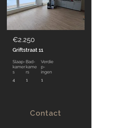
€2.250
Griftstraat 11
Slaap-
Bad-
Verdie
kamer
kame
p-
s
rs
ingen
4
1
1
Contact